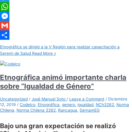
Twitter
WhatsApp
Messenger
Gmail
Share
Etnográfica se dirigió a la V Región para realizar capacitación a
Seremi de Salud
Read More »
Etnográfica animó importante charla
sobre “Igualdad de Género”
Uncategorized
/
José Manuel Soto
/
Leave a Comment
/
Diciembre
12, 2019
/
Codelco
,
Etnográfica
,
genero
,
igualdad
,
NCh3262
,
Norma
Chilena
,
Norma Chilena 3262
,
Rancagua
,
SernamEG
Bajo una gran expectación se realizó