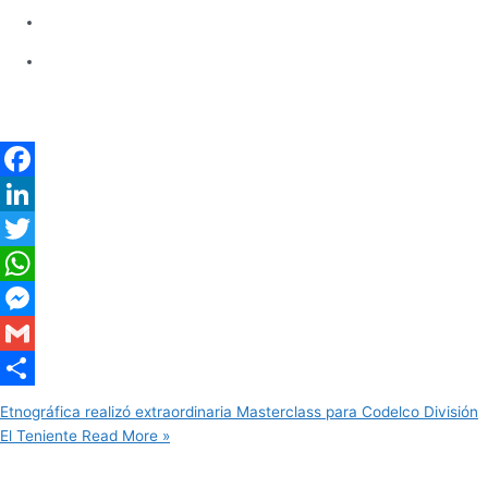
Facebook
LinkedIn
Twitter
WhatsApp
Messenger
Gmail
Share
Etnográfica realizó extraordinaria Masterclass para Codelco División
El Teniente
Read More »