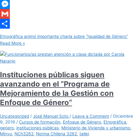
WhatsApp
Messenger
Gmail
Share
Etnográfica animó importante charla sobre “Igualdad de Género”
Read More »
Instituciones públicas siguen
avanzando en el “Programa de
Mejoramiento de la Gestión con
Enfoque de Género”
Uncategorized
/
José Manuel Soto
/
Leave a Comment
/
Diciembre
9, 2019
/
Cursos de formación
,
Enfoque de Género
,
Etnográfica
,
genero
,
instituciones públicas
,
Ministerio de Vivienda y urbanismo
,
Minvu
,
NCh3262
,
Norma Chilena 3262
,
taller