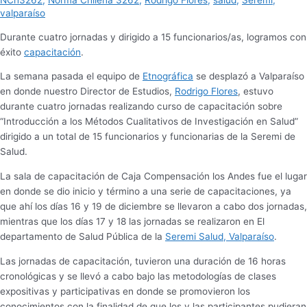
NCh3262
,
Norma Chilena 3262
,
Rodrigo Flores
,
salud
,
Seremi
,
valparaíso
Durante cuatro jornadas y dirigido a 15 funcionarios/as, logramos con
éxito
capacitación
.
La semana pasada el equipo de
Etnográfica
se desplazó a Valparaíso
en donde nuestro Director de Estudios,
Rodrigo Flores
, estuvo
durante cuatro jornadas realizando curso de capacitación sobre
“Introducción a los Métodos Cualitativos de Investigación en Salud”
dirigido a un total de 15 funcionarios y funcionarias de la Seremi de
Salud.
La sala de capacitación de Caja Compensación los Andes fue el lugar
en donde se dio inicio y término a una serie de capacitaciones, ya
que ahí los días 16 y 19 de diciembre se llevaron a cabo dos jornadas,
mientras que los días 17 y 18 las jornadas se realizaron en El
departamento de Salud Pública de la
Seremi Salud, Valparaíso
.
Las jornadas de capacitación, tuvieron una duración de 16 horas
cronológicas y se llevó a cabo bajo las metodologías de clases
expositivas y participativas en donde se promovieron los
conocimientos con la finalidad de que los y las participantes pudieran