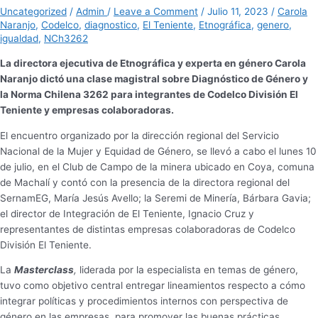
Uncategorized
/
Admin
/
Leave a Comment
/
Julio 11, 2023
/
Carola
Naranjo
,
Codelco
,
diagnostico
,
El Teniente
,
Etnográfica
,
genero
,
igualdad
,
NCh3262
La directora ejecutiva de Etnográfica y experta en género Carola
Naranjo dictó una clase magistral sobre Diagnóstico de Género y
la Norma Chilena 3262 para integrantes de Codelco División El
Teniente y empresas colaboradoras.
El encuentro organizado por la dirección regional del Servicio
Nacional de la Mujer y Equidad de Género, se llevó a cabo el lunes 10
de julio, en el Club de Campo de la minera ubicado en Coya, comuna
de Machalí y contó con la presencia de la directora regional del
SernamEG, María Jesús Avello; la Seremi de Minería, Bárbara Gavia;
el director de Integración de El Teniente, Ignacio Cruz y
representantes de distintas empresas colaboradoras de Codelco
División El Teniente.
La
Masterclass
,
liderada por la especialista en temas de género,
tuvo como objetivo central entregar lineamientos respecto a cómo
integrar políticas y procedimientos internos con perspectiva de
género en las empresas, para promover las buenas prácticas