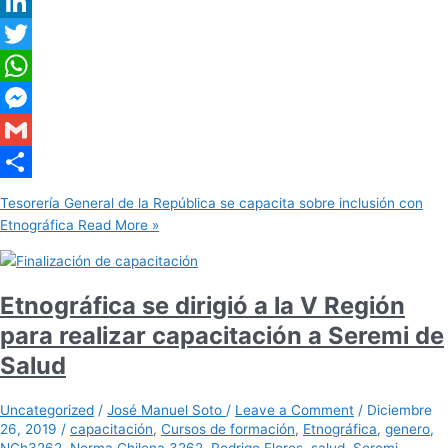
Facebook
LinkedIn
Twitter
WhatsApp
Messenger
Gmail
Share
Tesorería General de la República se capacita sobre inclusión con
Etnográfica
Read More »
Etnográfica se dirigió a la V Región
para realizar capacitación a Seremi de
Salud
Uncategorized
/
José Manuel Soto
/
Leave a Comment
/
Diciembre
26, 2019
/
capacitación
,
Cursos de formación
,
Etnográfica
,
genero
,