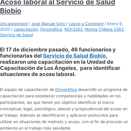
Acoso laboral al Servicio de Salud
Biobío
Uncategorized
/
José Manuel Soto
/
Leave a Comment
/
Enero 9,
2020
/
capacitación
,
Etnográfica
,
NCh3262
,
Norma Chilena 3262
,
Servicio de Salud
El 17 de diciembre pasado, 46 funcionarios y
funcionarias del
Servicio de Salud Biobío
,
realizaron una capacitación en la Unidad de
Capacitación de Los Ángeles, para identificar
situaciones de acoso laboral.
El equipo de capacitación de
Etnográfica
desarrolló un programa de
capacitación para establecer competencias y habilidades en los
participantes, las que tienen por objetivo identificar el marco
conceptual, legal, psicológico, laboral y jurisprudencial del acoso en
el trabajo. Además se identificaron y aplicaron protocolos para
utilizar en situaciones de maltrato y acoso, con el fin de procurar un
ambiente en el trabajo más saludable.