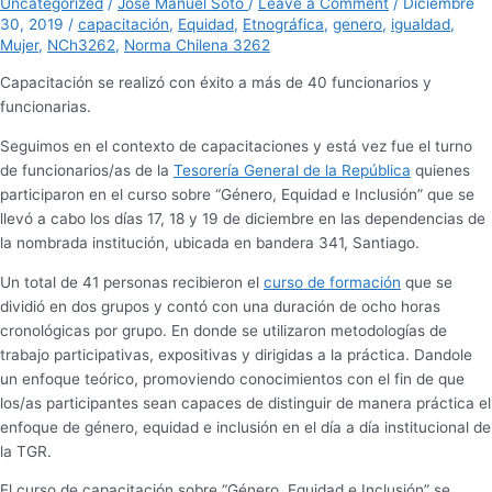
Uncategorized
/
José Manuel Soto
/
Leave a Comment
/
Diciembre
30, 2019
/
capacitación
,
Equidad
,
Etnográfica
,
genero
,
igualdad
,
Mujer
,
NCh3262
,
Norma Chilena 3262
Capacitación se realizó con éxito a más de 40 funcionarios y
funcionarias.
Seguimos en el contexto de capacitaciones y está vez fue el turno
de funcionarios/as de la
Tesorería General de la República
quienes
participaron en el curso sobre “Género, Equidad e Inclusión” que se
llevó a cabo los días 17, 18 y 19 de diciembre en las dependencias de
la nombrada institución, ubicada en bandera 341, Santiago.
Un total de 41 personas recibieron el
curso de formación
que se
dividió en dos grupos y contó con una duración de ocho horas
cronológicas por grupo. En donde se utilizaron metodologías de
trabajo participativas, expositivas y dirigidas a la práctica. Dandole
un enfoque teórico, promoviendo conocimientos con el fin de que
los/as participantes sean capaces de distinguir de manera práctica el
enfoque de género, equidad e inclusión en el día a día institucional de
la TGR.
El curso de capacitación sobre “Género, Equidad e Inclusión” se