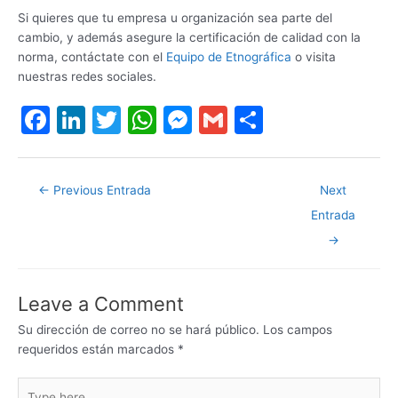
Si quieres que tu empresa u organización sea parte del
cambio, y además asegure la certificación de calidad con la
norma, contáctate con el
Equipo de Etnográfica
o visita
nuestras redes sociales.
F
Li
T
W
M
G
S
a
n
w
h
e
m
h
c
k
itt
at
s
ai
ar
←
Previous Entrada
Next
e
e
er
s
s
l
e
Entrada
b
dI
A
e
→
o
n
p
n
o
p
g
Leave a Comment
k
er
Su dirección de correo no se hará público.
Los campos
requeridos están marcados
*
Type