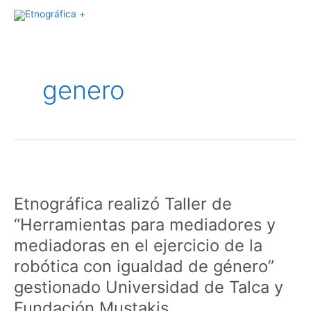
Skip
to
Post
content
pagination
genero
Etnográfica
realizó
Etnográfica realizó Taller de
Taller
de
“Herramientas para mediadores y
“Herramientas
mediadoras en el ejercicio de la
para
robótica con igualdad de género”
mediadores
y
gestionado Universidad de Talca y
mediadoras
Fundación Mustakis
en