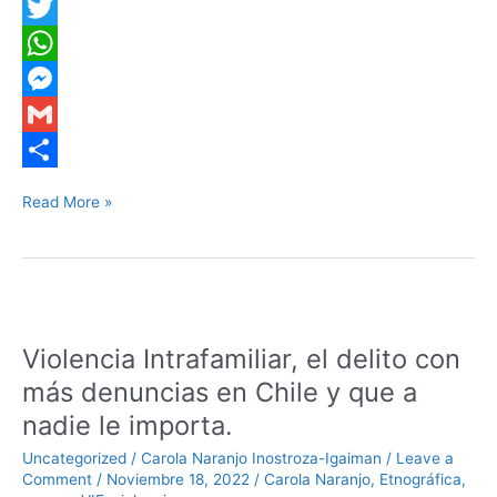
a
L
c
i
T
e
n
w
W
b
k
i
h
M
o
e
t
a
e
G
o
d
t
t
s
m
S
Read More »
k
I
e
s
s
a
h
n
r
A
e
i
a
p
n
l
r
Violencia
p
g
e
Intrafamiliar,
Violencia Intrafamiliar, el delito con
el
e
delito
más denuncias en Chile y que a
r
con
nadie le importa.
más
denuncias
Uncategorized
/
Carola Naranjo Inostroza-Igaiman
/
Leave a
en
Comment
/
Noviembre 18, 2022
/
Carola Naranjo
,
Etnográfica
,