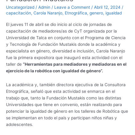
el
Uncategorized
/
Admin
/
Leave a Comment
/
Abril 12, 2024
/
ejercicio
capacitación
,
Carola Naranjo
,
Etnográfica
,
genero
,
igualdad
de
El jueves 11 de abril se dio inicio al ciclo de jornadas de
la
capacitación de mediadores/as de CyT organizada por la
robótica
Universidad de Talca en conjunto con el Programa de Ciencia
con
y Tecnología de Fundación Mustakis donde la académica y
igualdad
especialista en género, diversidad e inclusión, Carola Naranjo
de
fue la primera expositora que inauguró esta actividad con el
género”
taller de
“Herramientas para mediadores y mediadoras en el
gestionado
ejercicio de la robótica con igualdad de género”.
Universidad
de
La académica y, también directora ejecutiva de la Consultora
Talca
Etnográfica, señaló que esta actividad se enmarca en el
y
trabajo que, tanto la Fundación Mustakis como las distintas
Fundación
Universidades que tiene en convenio, están realizando para
Mustakis
potenciar la igualdad de género en los talleres de Robótica que
se implementan en todo el país y participan niños niñas y
adolescentes.