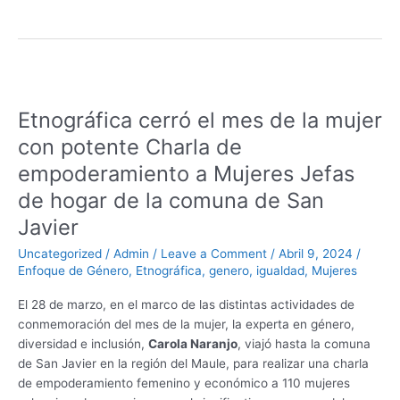
k
I
e
s
s
a
h
n
r
A
e
i
a
p
n
l
r
Etnográfica
p
g
e
cerró
Etnográfica cerró el mes de la mujer
el
e
mes
con potente Charla de
r
de
empoderamiento a Mujeres Jefas
la
de hogar de la comuna de San
mujer
con
Javier
potente
Uncategorized
/
Admin
/
Leave a Comment
/
Abril 9, 2024
/
Charla
Enfoque de Género
,
Etnográfica
,
genero
,
igualdad
,
Mujeres
de
empoderamiento
El 28 de marzo, en el marco de las distintas actividades de
a
conmemoración del mes de la mujer, la experta en género,
Mujeres
diversidad e inclusión,
Carola Naranjo
, viajó hasta la comuna
Jefas
de San Javier en la región del Maule, para realizar una charla
de
de empoderamiento femenino y económico a 110 mujeres
hogar