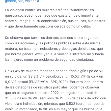
genero
,
VIF
,
violencia
Chile
y
La violencia contra las mujeres está tan “autorizada” en
que
nuestra sociedad, que hace que exista un velo importante
a
sobre su magnitud, su concientización, sus causas, sus costos
nadie
y que derechamente sea considerada como un delito.
le
importa.
Se observa que tanto los debates públicos sobre seguridad,
como las acciones y las políticas públicas sobre esta misma
materia, se basan en indicadores y tipologías delictuales, que
por norma general excluyen a la violencia intrafamiliar y hacia
las mujeres como un problema de seguridad ciudadana.
Un 41,4% de mujeres reconoce haber sufrido algún tipo de VIF
en su vida, un 38,3% VIF psicológica, un 15,5% VIF física y un
6,9 VIF sexual (ENVIF-VCM. SPD,2020). Por otro lado, dentro
de las categorías de registros policiales, podemos observar
que en el segundo trimestre 2022, se registran un total de
33.887 casos de VIF, seguidos de 19.655 de casos de robo con
violencia e intimidación, mientras que 8.502 fueron de robo de
vehículo motorizado, la VIF es aún mayor que los hurtos, que