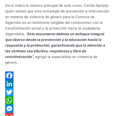
Así lo indicó la relatora principal de este curso, Carola Naranjo
quien señaló que esta estrategia de prevención e intervención
en materia de violencia de género para la Comuna de
Algarrobo es un testimonio tangible del compromiso con la
transformación social y la protección hacia la ciudadanía
Algarrobina. “
Este documento delinea un enfoque integral
que abarca desde la prevención y la educación hasta la
respuesta y la protección, garantizando que la atención a
las víctimas sea efectiva, respetuosa y libre de
revictimización”,
agregó la especialista en violencia de
género.
F
a
L
c
i
T
e
n
w
W