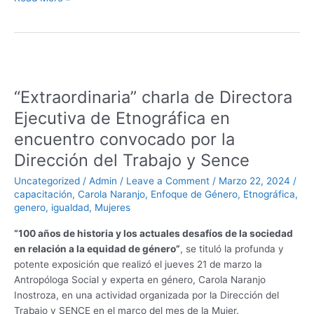
k
I
e
s
s
a
h
n
r
A
e
i
a
p
n
l
r
“Extraordinaria”
p
g
e
charla
“Extraordinaria” charla de Directora
de
e
Directora
Ejecutiva de Etnográfica en
r
Ejecutiva
encuentro convocado por la
de
Dirección del Trabajo y Sence
Etnográfica
en
Uncategorized
/
Admin
/
Leave a Comment
/
Marzo 22, 2024
/
encuentro
capacitación
,
Carola Naranjo
,
Enfoque de Género
,
Etnográfica
,
convocado
genero
,
igualdad
,
Mujeres
por
“100 años de historia y los actuales desafíos de la sociedad
la
en relación a la equidad de género”
, se tituló la profunda y
Dirección
potente exposición que realizó el jueves 21 de marzo la
del
Antropóloga Social y experta en género, Carola Naranjo
Trabajo
Inostroza, en una actividad organizada por la Dirección del
y
Trabajo y SENCE en el marco del mes de la Mujer.
Sence