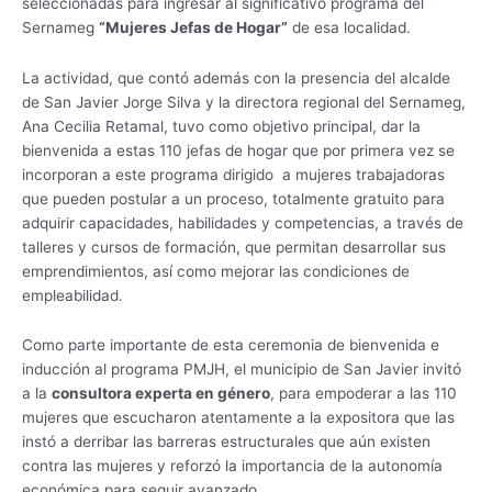
seleccionadas para ingresar al significativo programa del
de
Sernameg
“Mujeres Jefas de Hogar”
de esa localidad.
la
comuna
La actividad, que contó además con la presencia del alcalde
de
de San Javier Jorge Silva y la directora regional del Sernameg,
San
Ana Cecilia Retamal, tuvo como objetivo principal, dar la
Javier
bienvenida a estas 110 jefas de hogar que por primera vez se
incorporan a este programa dirigido a mujeres trabajadoras
que pueden postular a un proceso, totalmente gratuito para
adquirir capacidades, habilidades y competencias, a través de
talleres y cursos de formación, que permitan desarrollar sus
emprendimientos, así como mejorar las condiciones de
empleabilidad.
Como parte importante de esta ceremonia de bienvenida e
inducción al programa PMJH, el municipio de San Javier invitó
a la
consultora experta en género
, para empoderar a las 110
mujeres que escucharon atentamente a la expositora que las
instó a derribar las barreras estructurales que aún existen
contra las mujeres y reforzó la importancia de la autonomía
económica para seguir avanzado.