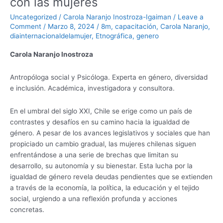
con las mujeres
r
Chile
Uncategorized
/
Carola Naranjo Inostroza-Igaiman
/
Leave a
con
Comment
/
Marzo 8, 2024
/
8m
,
capacitación
,
Carola Naranjo
,
las
diainternacionaldelamujer
,
Etnográfica
,
genero
mujeres
Carola Naranjo Inostroza
Antropóloga social y Psicóloga. Experta en género, diversidad
e inclusión. Académica, investigadora y consultora.
En el umbral del siglo XXI, Chile se erige como un país de
contrastes y desafíos en su camino hacia la igualdad de
género. A pesar de los avances legislativos y sociales que han
propiciado un cambio gradual, las mujeres chilenas siguen
enfrentándose a una serie de brechas que limitan su
desarrollo, su autonomía y su bienestar. Esta lucha por la
igualdad de género revela deudas pendientes que se extienden
a través de la economía, la política, la educación y el tejido
social, urgiendo a una reflexión profunda y acciones
concretas.