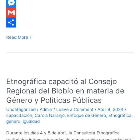
e
n
w
W
b
k
i
h
M
o
e
t
a
e
G
o
d
t
t
s
m
S
Read More »
k
I
e
s
s
a
h
n
r
A
e
i
a
p
n
l
r
Etnográfica
p
g
e
capacitó
Etnográfica capacitó al Consejo
al
e
Consejo
Regional del Biobío en materia de
r
Regional
Género y Políticas Públicas
del
Biobío
Uncategorized
/
Admin
/
Leave a Comment
/
Abril 9, 2024
/
en
capacitación
,
Carola Naranjo
,
Enfoque de Género
,
Etnográfica
,
genero
,
igualdad
materia
de
Durante los días 4 y 5 de abril, la Consultora Etnográfica
Género
realizó dos intensas jornadas de capacitación organizadas por