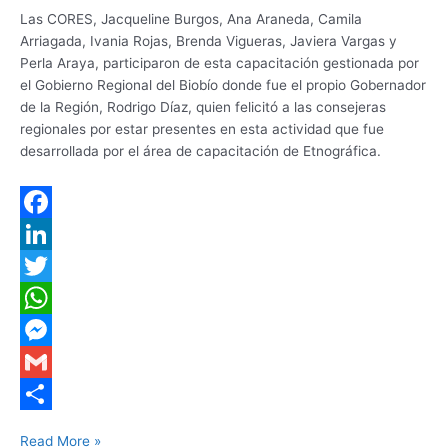
Las CORES, Jacqueline Burgos, Ana Araneda, Camila
Arriagada, Ivania Rojas, Brenda Vigueras, Javiera Vargas y
Perla Araya, participaron de esta capacitación gestionada por
el Gobierno Regional del Biobío donde fue el propio Gobernador
de la Región, Rodrigo Díaz, quien felicitó a las consejeras
regionales por estar presentes en esta actividad que fue
desarrollada por el área de capacitación de Etnográfica.
F
a
L
c
i
T
e
n
w
W
b
k
i
h
M
o
e
t
a
e
G
o
d
t
t
s
m
S
Read More »