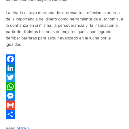
La charla estuvo marcada de interesantes reflexiones acerca
de la importancia del dinero como herramienta de autonomía, a
la confianza en sí misma, la perseverancia y la inspiración a
partir de distintas historias de mujeres que sí han logrado
derribar barreras para seguir avanzado en la lucha por la
igualdad.
F
a
L
c
i
T
e
n
w
W
b
k
i
h
M
o
e
t
a
e
G
o
d
t
t
s
m
S
Read More »