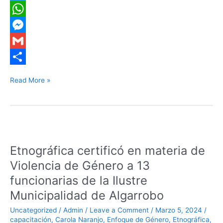
c
i
T
e
n
w
W
b
k
i
h
M
o
e
t
a
e
G
o
d
t
t
s
m
S
Read More »
k
I
e
s
s
a
h
n
r
A
e
i
a
p
n
l
r
Etnográfica
p
g
e
certificó
Etnográfica certificó en materia de
en
e
materia
Violencia de Género a 13
r
de
funcionarias de la Ilustre
Violencia
Municipalidad de Algarrobo
de
Género
Uncategorized
/
Admin
/
Leave a Comment
/
Marzo 5, 2024
/
a
capacitación
,
Carola Naranjo
,
Enfoque de Género
,
Etnográfica
,