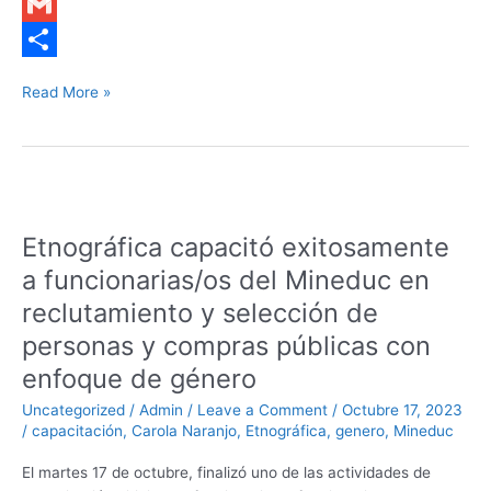
b
k
i
h
M
o
e
t
a
e
G
o
d
t
t
s
m
S
Read More »
k
I
e
s
s
a
h
n
r
A
e
i
a
p
n
l
r
Etnográfica
p
g
e
capacitó
Etnográfica capacitó exitosamente
exitosamente
e
a
a funcionarias/os del Mineduc en
r
funcionarias/os
reclutamiento y selección de
del
personas y compras públicas con
Mineduc
en
enfoque de género
reclutamiento
Uncategorized
/
Admin
/
Leave a Comment
/
Octubre 17, 2023
y
/
capacitación
,
Carola Naranjo
,
Etnográfica
,
genero
,
Mineduc
selección
de
El martes 17 de octubre, finalizó uno de las actividades de
personas