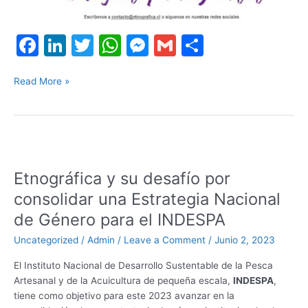
F
Li
T
W
M
G
S
a
n
w
h
e
m
h
c
k
itt
at
s
ai
ar
Read More »
e
e
er
s
s
l
e
b
dI
A
e
Etnográfica
o
n
p
n
y
o
p
g
Etnográfica y su desafío por
su
k
er
desafío
consolidar una Estrategia Nacional
por
de Género para el INDESPA
consolidar
una
Uncategorized
/
Admin
/
Leave a Comment
/
Junio 2, 2023
Estrategia
El Instituto Nacional de Desarrollo Sustentable de la Pesca
Nacional
Artesanal y de la Acuicultura de pequeña escala,
INDESPA
,
de
tiene como objetivo para este 2023 avanzar en la
Género