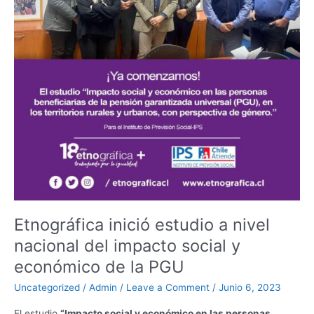
del
impacto
social
y
económico
de
la
PGU
Etnográfica inició estudio a nivel
nacional del impacto social y
económico de la PGU
Uncategorized
/
Admin
/
Leave a Comment
/
Junio 6, 2023
El estudio
“Impacto social y económico en las personas