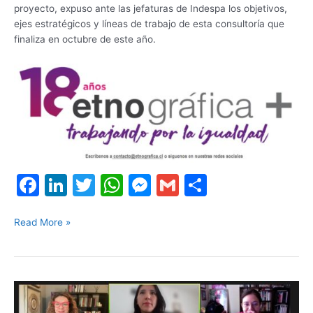
proyecto, expuso ante las jefaturas de Indespa los objetivos,
ejes estratégicos y líneas de trabajo de esta consultoría que
finaliza en octubre de este año.
F
Li
T
W
M
G
S
a
n
w
h
e
m
h
c
k
itt
at
s
ai
ar
Read More »
e
e
er
s
s
l
e
b
dI
A
e
Con
o
n
p
n
magistral