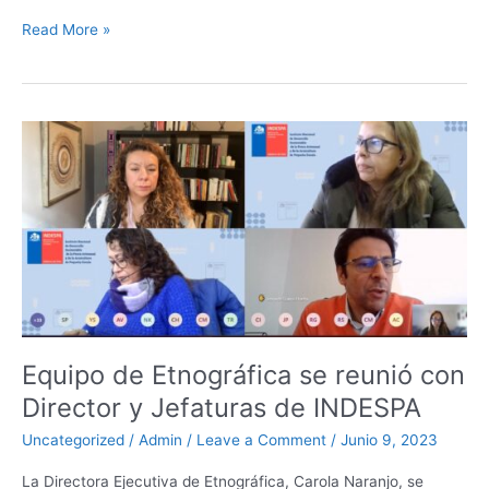
a
n
w
h
e
m
h
c
k
itt
at
s
ai
ar
Read More »
e
e
er
s
s
l
e
b
dI
A
e
Equipo
o
n
p
n
de
o
p
g
Etnográfica
k
er
se
reunió
con
Director
y
Jefaturas
de
Equipo de Etnográfica se reunió con
INDESPA
Director y Jefaturas de INDESPA
Uncategorized
/
Admin
/
Leave a Comment
/
Junio 9, 2023
La Directora Ejecutiva de Etnográfica, Carola Naranjo, se