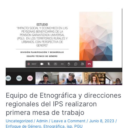
b
dI
A
e
Equipo
o
n
p
n
de
o
p
g
Etnográfica
k
er
y
direcciones
regionales
del
IPS
realizaron
primera
mesa
de
trabajo
Equipo de Etnográfica y direcciones
regionales del IPS realizaron
primera mesa de trabajo
Uncategorized
/
Admin
/
Leave a Comment
/
Junio 8, 2023
/
Enfoque de Género
,
Etnográfica
,
isp
,
PGU