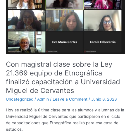
o
p
g
clase
k
er
sobre
la
Ley
21.369
equipo
de
Etnográfica
finalizó
capacitación
Con magistral clase sobre la Ley
a
21.369 equipo de Etnográfica
Universidad
Miguel
finalizó capacitación a Universidad
de
Miguel de Cervantes
Cervantes
Uncategorized
/
Admin
/
Leave a Comment
/
Junio 8, 2023
Hoy se realizó la última clase para las alumnos y alumnas de la
Universidad Miguel de Cervantes que participaron en el ciclo
de capacitaciones que Etnográfica realizó para esa casa de
estudios.