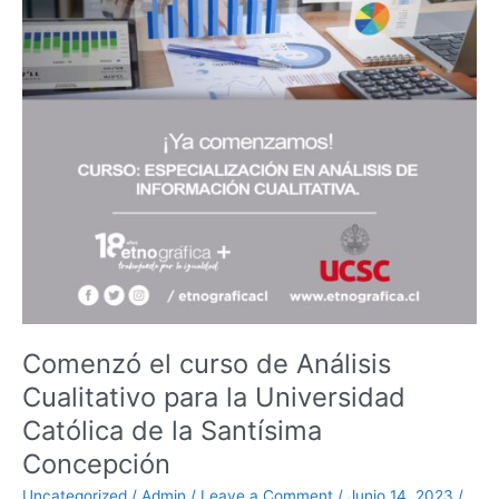
Cualitativo
para
la
Universidad
Católica
de
la
Santísima
Concepción
Comenzó el curso de Análisis
Cualitativo para la Universidad
Católica de la Santísima
Concepción
Uncategorized
/
Admin
/
Leave a Comment
/
Junio 14, 2023
/