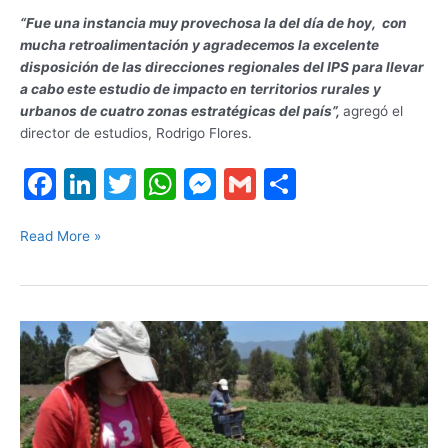
“Fue una instancia muy provechosa la del día de hoy, con
mucha retroalimentación y agradecemos la excelente
disposición de las direcciones regionales del IPS para llevar
a cabo este estudio de impacto en territorios rurales y
urbanos de cuatro zonas estratégicas del país”,
agregó el
director de estudios, Rodrigo Flores.
F
Li
T
W
M
G
S
a
n
w
h
e
m
h
c
k
itt
at
s
ai
ar
Read More »
e
e
er
s
s
l
e
b
dI
A
e
Carola
o
n
p
n
Naranjo
o
p
g
inició
k
er
Diagnóstico
participativo
de