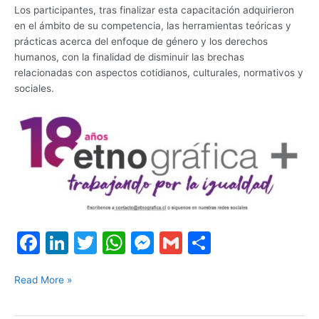
Los participantes, tras finalizar esta capacitación adquirieron
en el ámbito de su competencia, las herramientas teóricas y
prácticas acerca del enfoque de género y los derechos
humanos, con la finalidad de disminuir las brechas
relacionadas con aspectos cotidianos, culturales, normativos y
sociales.
F
Li
T
W
M
G
S
a
n
w
h
e
m
h
c
k
itt
at
s
ai
ar
Read More »
e
e
er
s
s
l
e