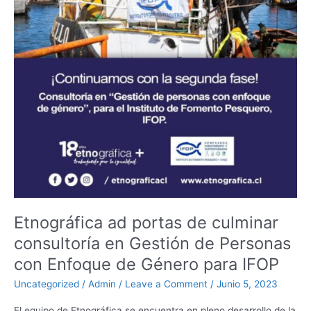
en
Gestión
de
Personas
con
Enfoque
de
Género
para
IFOP
Etnográfica ad portas de culminar
consultoría en Gestión de Personas
con Enfoque de Género para IFOP
Uncategorized
/
Admin
/
Leave a Comment
/
Junio 5, 2023
El equipo de Etnográfica se encuentra en pleno desarrollo de la