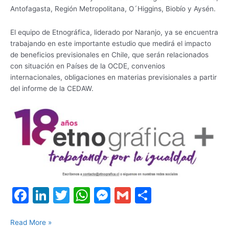
Antofagasta, Región Metropolitana, O´Higgins, Biobío y Aysén.
El equipo de Etnográfica, liderado por Naranjo, ya se encuentra
trabajando en este importante estudio que medirá el impacto
de beneficios previsionales en Chile, que serán relacionados
con situación en Países de la OCDE, convenios
internacionales, obligaciones en materias previsionales a partir
del informe de la CEDAW.
F
Li
T
W
M
G
S
a
n
w
h
e
m
h
c
k
itt
at
s
ai
ar
Read More »