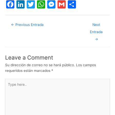
F
Li
T
W
M
G
S
a
n
w
h
e
m
h
c
k
itt
at
s
ai
ar
←
Previous Entrada
Next
e
e
er
s
s
l
e
Entrada
b
dI
A
e
→
o
n
p
n
o
p
g
Leave a Comment
k
er
Su dirección de correo no se hará público.
Los campos
requeridos están marcados
*
Type
here..