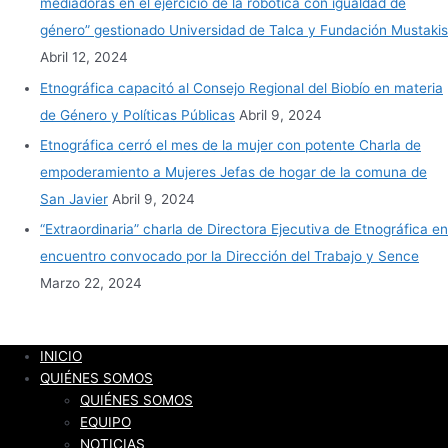
mediadoras en el ejercicio de la robótica con igualdad de
género” gestionado Universidad de Talca y Fundación Mustakis
Abril 12, 2024
Etnográfica capacitó al Consejo Regional del Biobío en materia
de Género y Políticas Públicas
Abril 9, 2024
Etnográfica cerró el mes de la mujer con potente Charla de
empoderamiento a Mujeres Jefas de hogar de la comuna de
San Javier
Abril 9, 2024
“Extraordinaria” charla de Directora Ejecutiva de Etnográfica en
encuentro convocado por la Dirección del Trabajo y Sence
Marzo 22, 2024
INICIO
QUIÉNES SOMOS
QUIÉNES SOMOS
EQUIPO
NOTICIAS