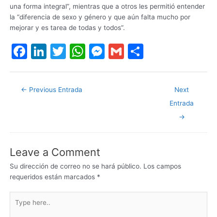
una forma integral”, mientras que a otros les permitió entender
la “diferencia de sexo y género y que aún falta mucho por
mejorar y es tarea de todas y todos”.
F
Li
T
W
M
G
S
a
n
w
h
e
m
h
c
k
itt
at
s
ai
ar
←
Previous Entrada
Next
e
e
er
s
s
l
e
Entrada
b
dI
A
e
→
o
n
p
n
o
p
g
Leave a Comment
k
er
Su dirección de correo no se hará público.
Los campos
requeridos están marcados
*
Type
here..