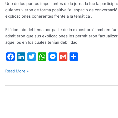
Uno de los puntos importantes de la jornada fue la participa
quienes vieron de forma positiva “el espacio de conversació
explicaciones coherentes frente a la temática”.
El “dominio del tema por parte de la expositora” también fue
admitieron que sus explicaciones les permitieron “actualizar
aquellos en los cuales tenían debilidad.
F
Li
T
W
M
G
S
a
n
w
h
e
m
h
c
k
itt
at
s
ai
ar
Read More »
e
e
er
s
s
l
e
b
dI
A
e
o
n
p
n
o
p
g
k
er