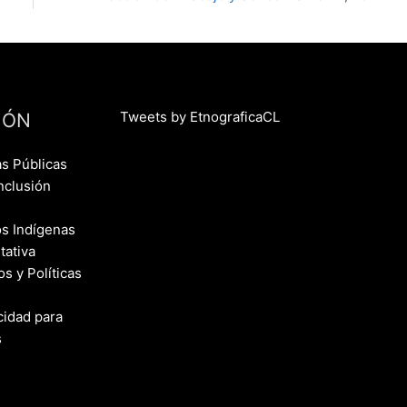
Tweets by EtnograficaCL
IÓN
as Públicas
nclusión
s Indígenas
tativa
 y Políticas
cidad para
s