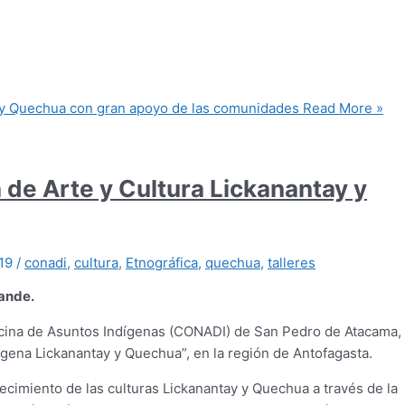
ay y Quechua con gran apoyo de las comunidades
Read More »
 de Arte y Cultura Lickanantay y
019
/
conadi
,
cultura
,
Etnográfica
,
quechua
,
talleres
rande.
Oficina de Asuntos Indígenas (CONADI) de San Pedro de Atacama,
dígena Lickanantay y Quechua”, en la región de Antofagasta.
lecimiento de las culturas Lickanantay y Quechua a través de la