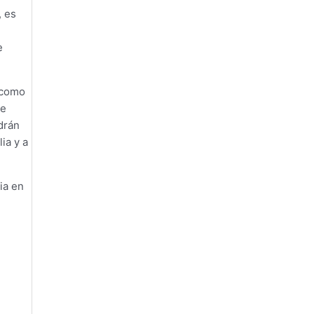
, es
e
 como
ue
drán
ia y a
ia en