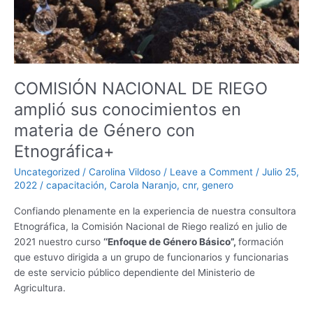
conocimientos
en
materia
de
Género
con
COMISIÓN NACIONAL DE RIEGO
Etnográfica+
amplió sus conocimientos en
materia de Género con
Etnográfica+
Uncategorized
/
Carolina Vildoso
/
Leave a Comment
/
Julio 25,
2022
/
capacitación
,
Carola Naranjo
,
cnr
,
genero
Confiando plenamente en la experiencia de nuestra consultora
Etnográfica, la Comisión Nacional de Riego realizó en julio de
2021 nuestro curso
‘‘Enfoque de Género Básico”,
formación
que estuvo dirigida a un grupo de funcionarios y funcionarias
de este servicio público dependiente del Ministerio de
Agricultura.