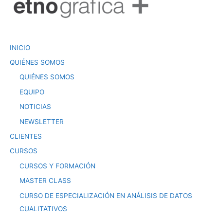
o
n
p
n
o
p
g
k
er
INICIO
QUIÉNES SOMOS
QUIÉNES SOMOS
EQUIPO
NOTICIAS
NEWSLETTER
CLIENTES
CURSOS
CURSOS Y FORMACIÓN
MASTER CLASS
CURSO DE ESPECIALIZACIÓN EN ANÁLISIS DE DATOS
CUALITATIVOS