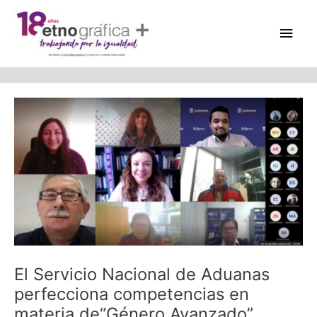
Skip
Main
to
content
Men
Post
navigation
El Servicio Nacional de Aduanas
perfecciona competencias en
materia de“Género Avanzado”