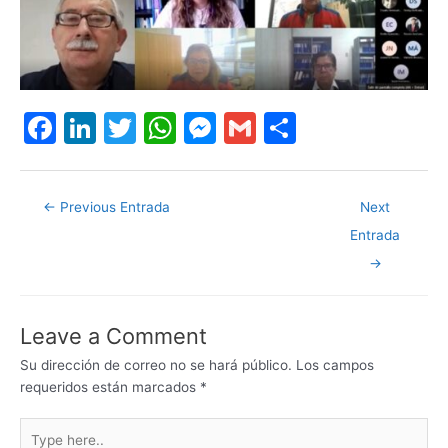
F
Li
T
W
M
G
S
a
n
w
h
e
m
h
c
k
itt
at
s
ai
ar
←
Previous Entrada
Next
e
e
er
s
s
l
e
Entrada
b
dI
A
e
→
o
n
p
n
o
p
g
Leave a Comment
k
er
Su dirección de correo no se hará público.
Los campos
requeridos están marcados
*
Type