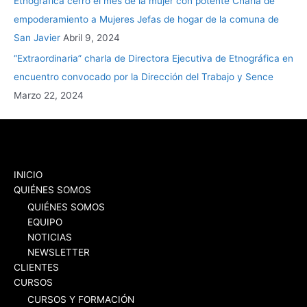
Etnográfica cerró el mes de la mujer con potente Charla de
empoderamiento a Mujeres Jefas de hogar de la comuna de
San Javier
Abril 9, 2024
“Extraordinaria” charla de Directora Ejecutiva de Etnográfica en
encuentro convocado por la Dirección del Trabajo y Sence
Marzo 22, 2024
INICIO
QUIÉNES SOMOS
QUIÉNES SOMOS
EQUIPO
NOTICIAS
NEWSLETTER
CLIENTES
CURSOS
CURSOS Y FORMACIÓN