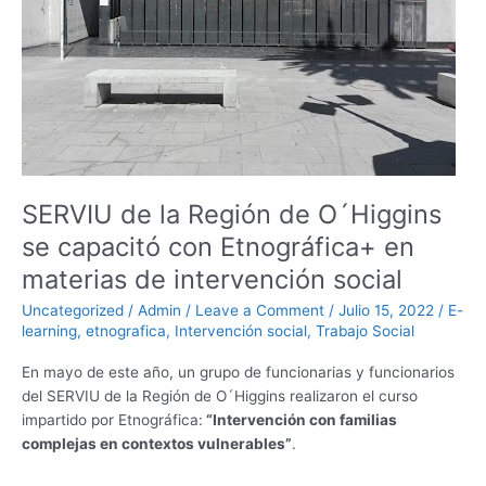
´Higgins
se
capacitó
con
Etnográfica+
en
materias
de
intervención
SERVIU de la Región de O´Higgins
social
se capacitó con Etnográfica+ en
materias de intervención social
Uncategorized
/
Admin
/
Leave a Comment
/
Julio 15, 2022
/
E-
learning
,
etnografica
,
Intervención social
,
Trabajo Social
En mayo de este año, un grupo de funcionarias y funcionarios
del SERVIU de la Región de O´Higgins realizaron el curso
impartido por Etnográfica:
“Intervención con familias
complejas en contextos vulnerables”
.