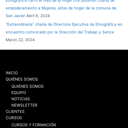
Etnográfica cerró el mes de la mujer con potente Charla de
empoderamiento a Mujeres Jefas de hogar de la comuna de
San Javier
Abril 9, 2024
“Extraordinaria” charla de Directora Ejecutiva de Etnográfica en
encuentro convocado por la Dirección del Trabajo y Sence
Marzo 22, 2024
INICIO
QUIÉNES SOMOS
QUIÉNES SOMOS
EQUIPO
NOTICIAS
NEWSLETTER
CLIENTES
CURSOS
CURSOS Y FORMACIÓN