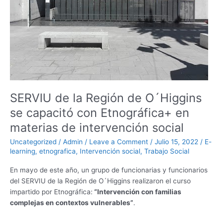
´Higgins
se
capacitó
con
Etnográfica+
en
materias
de
intervención
SERVIU de la Región de O´Higgins
social
se capacitó con Etnográfica+ en
materias de intervención social
Uncategorized
/
Admin
/
Leave a Comment
/
Julio 15, 2022
/
E-
learning
,
etnografica
,
Intervención social
,
Trabajo Social
En mayo de este año, un grupo de funcionarias y funcionarios
del SERVIU de la Región de O´Higgins realizaron el curso
impartido por Etnográfica:
“Intervención con familias
complejas en contextos vulnerables”
.