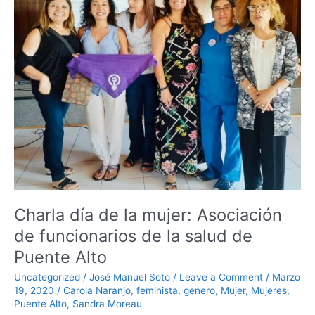
de
funcionarios
de
la
salud
de
Puente
Alto
Charla día de la mujer: Asociación
de funcionarios de la salud de
Puente Alto
Uncategorized
/
José Manuel Soto
/
Leave a Comment
/
Marzo
19, 2020
/
Carola Naranjo
,
feminista
,
genero
,
Mujer
,
Mujeres
,
Puente Alto
,
Sandra Moreau