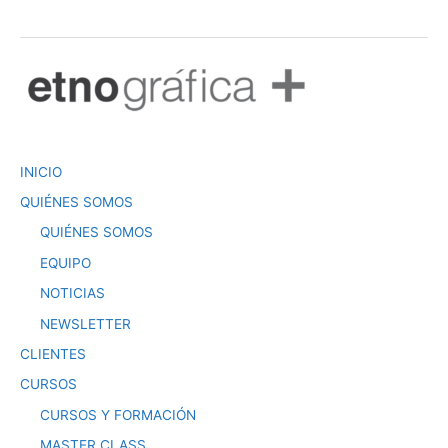
e
e
er
s
s
l
e
b
dI
A
e
o
n
p
n
o
p
g
k
er
INICIO
QUIÉNES SOMOS
QUIÉNES SOMOS
EQUIPO
NOTICIAS
NEWSLETTER
CLIENTES
CURSOS
CURSOS Y FORMACIÓN
MASTER CLASS