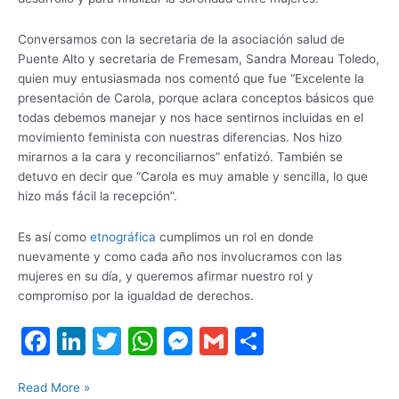
Conversamos con la secretaria de la asociación salud de
Puente Alto y secretaria de Fremesam, Sandra Moreau Toledo,
quien muy entusiasmada nos comentó que fue “Excelente la
presentación de Carola, porque aclara conceptos básicos que
todas debemos manejar y nos hace sentirnos incluidas en el
movimiento feminista con nuestras diferencias. Nos hizo
mirarnos a la cara y reconciliarnos” enfatizó. También se
detuvo en decir que “Carola es muy amable y sencilla, lo que
hizo más fácil la recepción”.
Es así como
etnográfica
cumplimos un rol en donde
nuevamente y como cada año nos involucramos con las
mujeres en su día, y queremos afirmar nuestro rol y
compromiso por la igualdad de derechos.
F
Li
T
W
M
G
S
a
n
w
h
e
m
h
c
k
itt
at
s
ai
ar
Read More »