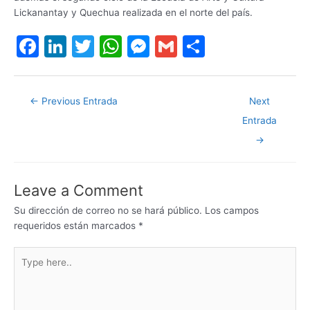
Lickanantay y Quechua realizada en el norte del país.
F
Li
T
W
M
G
S
a
n
w
h
e
m
h
c
k
itt
at
s
ai
ar
←
Previous Entrada
Next
e
e
er
s
s
l
e
Entrada
b
dI
A
e
→
o
n
p
n
o
p
g
Leave a Comment
k
er
Su dirección de correo no se hará público.
Los campos
requeridos están marcados
*
Type
here..