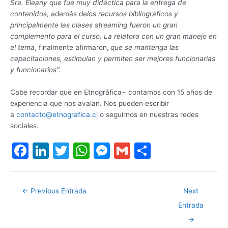
Sra. Eleany que fue muy didáctica para la entrega de
contenidos,
además de
los recursos bibliográficos y
principalmente las clases streaming fueron un gran
complemento para el curso. La relatora con un gran manejo en
el tema
, finalmente afirmaron
,
que se mantenga las
capacitaciones, estimulan y permiten ser mejores funcionarias
y funcionarios’’.
Cabe recordar que en Etnográfica+ contamos con 15 años de
experiencia que nos avalan. Nos pueden escribir
a
contacto@etnografica.cl
o seguirnos en nuestras redes
sociales.
F
Li
T
W
M
G
S
a
n
w
h
e
m
h
c
k
itt
at
s
ai
ar
←
Previous Entrada
Next
e
e
er
s
s
l
e
Entrada
b
dI
A
e
→