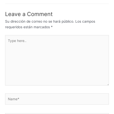
o
n
p
n
o
p
g
Leave a Comment
k
er
Su dirección de correo no se hará público.
Los campos
requeridos están marcados
*
Type
here..
Name*