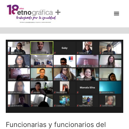
Skip
Main
to
content
Men
Post
navigation
Funcionarias y funcionarios del