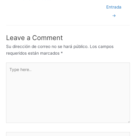
e
e
er
s
s
l
e
Entrada
b
dI
A
e
→
o
n
p
n
o
p
g
Leave a Comment
k
er
Su dirección de correo no se hará público.
Los campos
requeridos están marcados
*
Type
here..
Name*