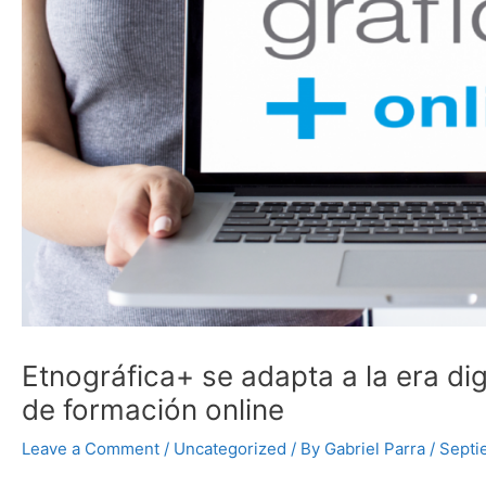
Etnográfica+ se adapta a la era dig
de formación online
Leave a Comment
/
Uncategorized
/ By
Gabriel Parra
/
Septi