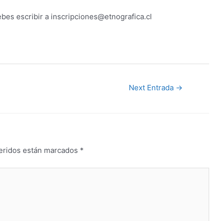
ebes escribir a inscripciones@etnografica.cl
Next Entrada
→
eridos están marcados
*