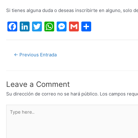
Si tienes alguna duda o deseas inscribirte en alguno, solo d
F
Li
T
W
M
G
S
a
n
w
h
e
m
h
c
k
itt
at
s
ai
ar
e
e
er
s
s
l
e
←
Previous Entrada
b
dI
A
e
o
n
p
n
o
p
g
Leave a Comment
k
er
Su dirección de correo no se hará público.
Los campos requ
Type
here..