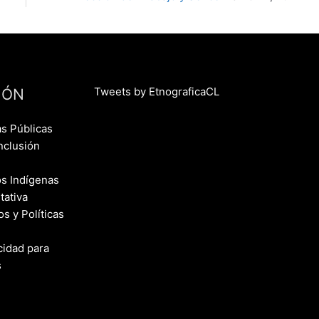
Tweets by EtnograficaCL
IÓN
as Públicas
nclusión
s Indígenas
tativa
 y Políticas
cidad para
s